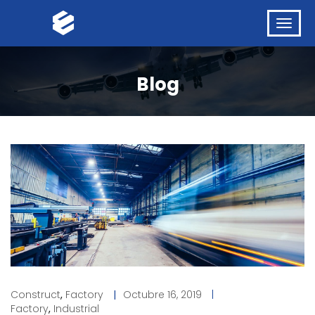
Blog
Construct
,
Factory
|
Octubre 16, 2019
|
Factory
,
Industrial